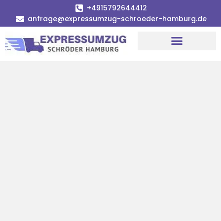
+4915792644412
anfrage@expressumzug-schroeder-hamburg.de
Umzugsunternehmen Hamburg
Umzugsservice Hamburg