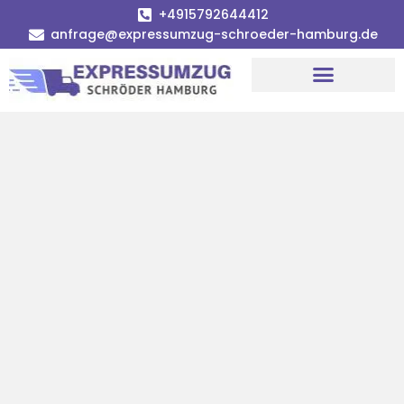
+4915792644412
anfrage@expressumzug-schroeder-hamburg.de
Umzugsunternehmen Hamburg
Umzugsservice Hamburg