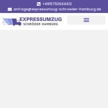
+4915792644412
anfrage@expressumzug-schroeder-hamburg.de
Umzugsunternehmen Hamburg
Umzugsservice Hamburg