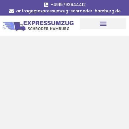
+4915792644412
anfrage@expressumzug-schroeder-hamburg.de
Umzugsunternehmen Hamburg
Umzugsservice Hamburg