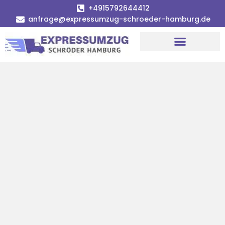
+4915792644412
anfrage@expressumzug-schroeder-hamburg.de
Umzugsunternehmen Hamburg
Umzugsservice Hamburg