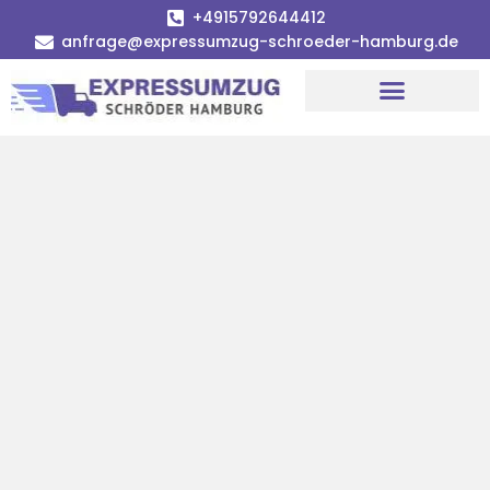
+4915792644412
anfrage@expressumzug-schroeder-hamburg.de
Umzugsunternehmen Hamburg
Umzugsservice Hamburg