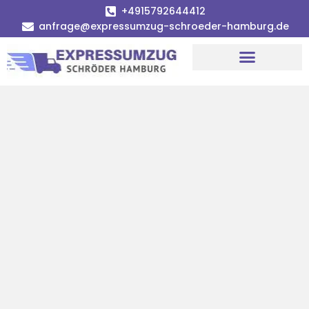
+4915792644412
anfrage@expressumzug-schroeder-hamburg.de
Umzugsunternehmen Hamburg
Umzugsservice Hamburg