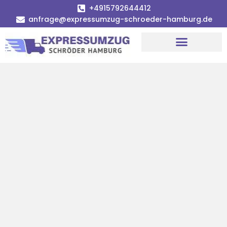
+4915792644412
anfrage@expressumzug-schroeder-hamburg.de
Umzugsunternehmen Hamburg
Umzugsservice Hamburg