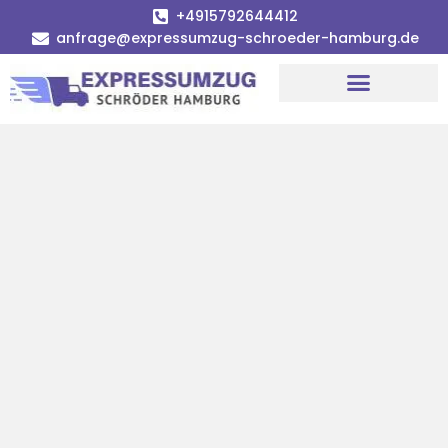
+4915792644412
anfrage@expressumzug-schroeder-hamburg.de
Umzugsunternehmen Hamburg
Umzugsservice Hamburg