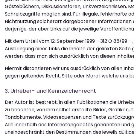
Gästebüchern, Diskussionsforen, Linkverzeichnissen, M
Schreibzugriffe möglich sind. Für illegale, fehlerhafte
Nichtnutzung solcherart dargebotener Informationen en
derjenige, der über Links auf die jeweilige Veröffentlichu
Mit dem Urteil vom 12. September 1999 – 312 O 85/99 – 
Ausbringung eines Links die Inhalte der gelinkten Seite
werden, dass man sich ausdrücklich von diesen Inhalten
Hiermit distanzieren wir uns ausdrücklich von allen Inh
gegen geltendes Recht, Sitte oder Moral, welche uns b
3. Urheber- und Kennzeichenrecht
Der Autor ist bestrebt, in allen Publikationen die Ur
zu beachten, von ihm selbst erstellte Bilder, Grafiken
Tondokumente, Videosequenzen und Texte zurückzugre
Alle innerhalb des Internetangebotes genannten und 
uneingeschränkt den Bestimmungen des jeweils gültig