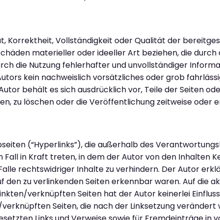
, Korrektheit, Vollständigkeit oder Qualität der bereitge
häden materieller oder ideeller Art beziehen, die durch 
ch die Nutzung fehlerhafter und unvollständiger Inform
utors kein nachweislich vorsätzliches oder grob fahrlässi
 Autor behält es sich ausdrücklich vor, Teile der Seiten 
, zu löschen oder die Veröffentlichung zeitweise oder en
seiten (“Hyperlinks”), die außerhalb des Verantwortungs
Fall in Kraft treten, in dem der Autor von den Inhalten K
lle rechtswidriger Inhalte zu verhindern. Der Autor erklä
uf den zu verlinkenden Seiten erkennbar waren. Auf die ak
nkten/verknüpften Seiten hat der Autor keinerlei Einfluss.
n /verknüpften Seiten, die nach der Linksetzung verändert
gesetzten Links und Verweise sowie für Fremdeinträge in 