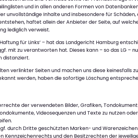
ailinglisten und in allen anderen Formen von Datenbanken
 oder unvollständige Inhalte und insbesondere für Schäden,
tstehen, haftet allein der Anbieter der Seite, auf welch
ng lediglich verweist.
‚Haftung für Links‘ – hat das Landgericht Hamburg entsch
 ggf. mit zu verantworten hat. Dieses kann – so das LG – 
 distanziert.
alten verlinkter Seiten und machen uns diese keinesfalls 
ekannt werden, haben die sofortige Löschung entsprechen
heberrechte der verwendeten Bilder, Grafiken, Tondokume
, Tondokumente, Videosequenzen und Texte zu nutzen oder a
ifen.
ggf. durch Dritte geschützten Marken- und Warenzeichen
en Kennzeichenrechts und den Besitzrechten der jeweili