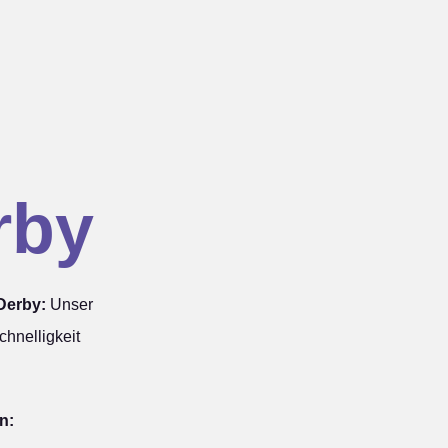
rby
Derby:
Unser
hnelligkeit
n: