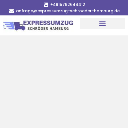
+4915792644412
anfrage@expressumzug-schroeder-hamburg.de
Umzugsunternehmen Hamburg
Umzugsservice Hamburg