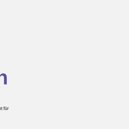
h
 für