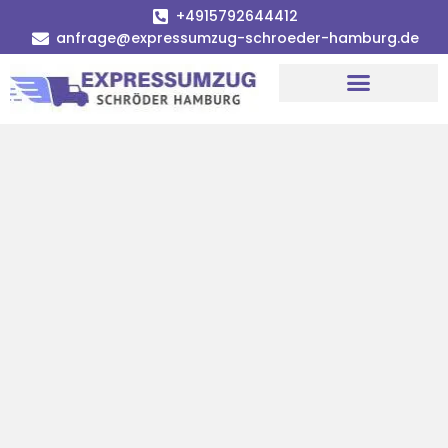
+4915792644412
anfrage@expressumzug-schroeder-hamburg.de
Umzugsunternehmen Hamburg
Umzugsservice Hamburg