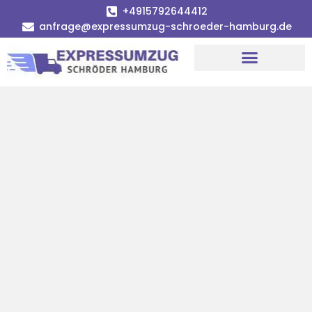
+4915792644412
anfrage@expressumzug-schroeder-hamburg.de
Umzugsunternehmen Hamburg
Umzugsservice Hamburg