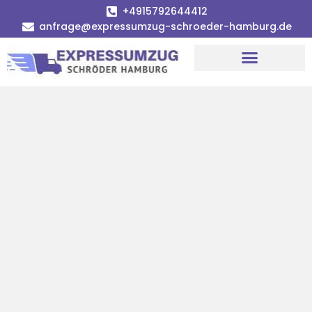
+4915792644412
anfrage@expressumzug-schroeder-hamburg.de
Umzugsunternehmen Hamburg
Umzugsservice Hamburg