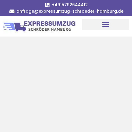
+4915792644412
anfrage@expressumzug-schroeder-hamburg.de
Umzugsunternehmen Hamburg
Umzugsservice Hamburg