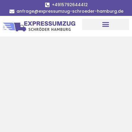
+4915792644412
anfrage@expressumzug-schroeder-hamburg.de
Umzugsunternehmen Hamburg
Umzugsservice Hamburg