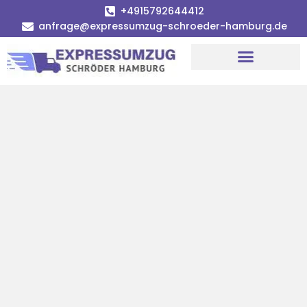
+4915792644412
anfrage@expressumzug-schroeder-hamburg.de
Umzugsunternehmen Hamburg
Umzugsservice Hamburg