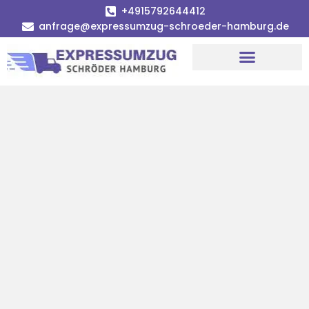
+4915792644412
anfrage@expressumzug-schroeder-hamburg.de
Umzugsunternehmen Hamburg
Umzugsservice Hamburg