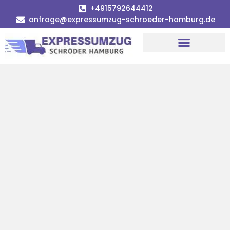
+4915792644412
anfrage@expressumzug-schroeder-hamburg.de
Umzugsunternehmen Hamburg
Umzugsservice Hamburg