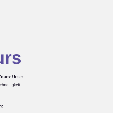
urs
Tours:
Unser
hnelligkeit
n: