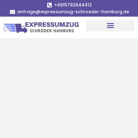
+4915792644412
anfrage@expressumzug-schroeder-hamburg.de
Umzugsunternehmen Hamburg
Umzugsservice Hamburg