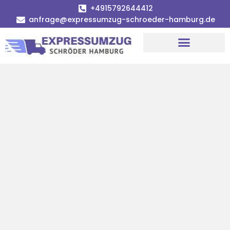
+4915792644412
anfrage@expressumzug-schroeder-hamburg.de
Umzugsunternehmen Hamburg
Umzugsservice Hamburg