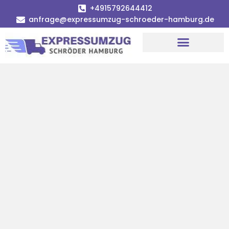
+4915792644412
anfrage@expressumzug-schroeder-hamburg.de
Umzugsunternehmen Hamburg
Umzugsservice Hamburg