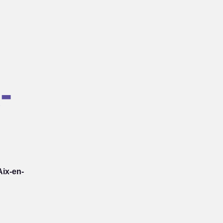
-
ix-en-