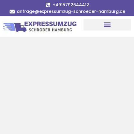
+4915792644412
anfrage@expressumzug-schroeder-hamburg.de
Umzugsunternehmen Hamburg
Umzugsservice Hamburg