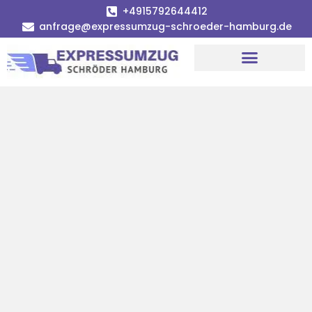
+4915792644412
anfrage@expressumzug-schroeder-hamburg.de
Umzugsunternehmen Hamburg
Umzugsservice Hamburg