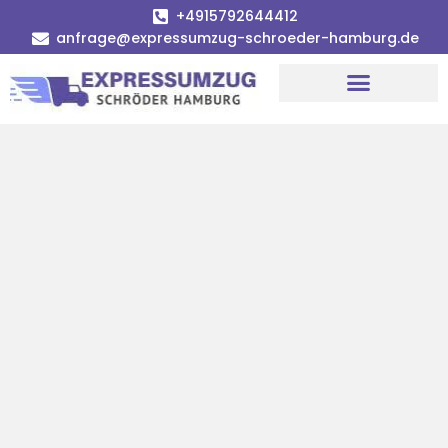
+4915792644412
anfrage@expressumzug-schroeder-hamburg.de
Umzugsunternehmen Hamburg
Umzugsservice Hamburg