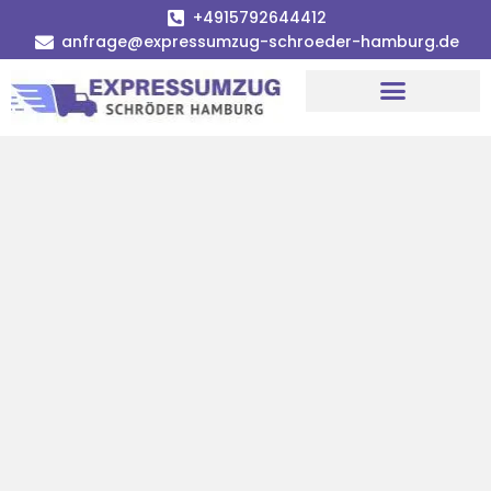
+4915792644412
anfrage@expressumzug-schroeder-hamburg.de
Umzugsunternehmen Hamburg
Umzugsservice Hamburg