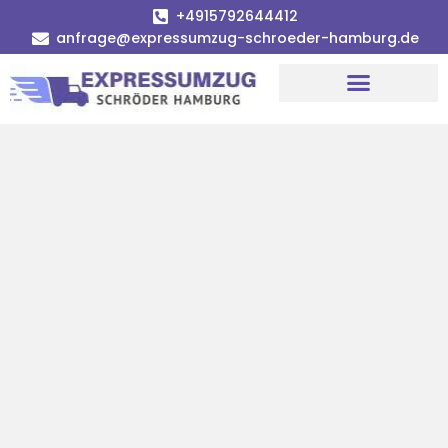
+4915792644412
anfrage@expressumzug-schroeder-hamburg.de
Umzugsunternehmen Hamburg
Umzugsservice Hamburg