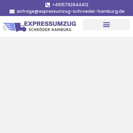
+4915792644412
anfrage@expressumzug-schroeder-hamburg.de
Umzugsunternehmen Hamburg
Umzugsservice Hamburg