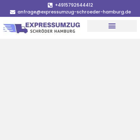
+4915792644412
anfrage@expressumzug-schroeder-hamburg.de
Umzugsunternehmen Hamburg
Umzugsservice Hamburg