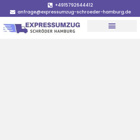
+4915792644412
anfrage@expressumzug-schroeder-hamburg.de
Umzugsunternehmen Hamburg
Umzugsservice Hamburg