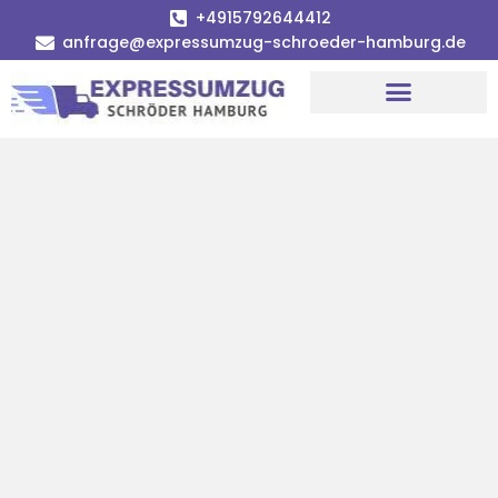
+4915792644412
anfrage@expressumzug-schroeder-hamburg.de
Umzugsunternehmen Hamburg
Umzugsservice Hamburg