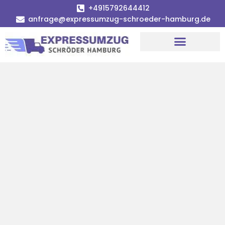
+4915792644412
anfrage@expressumzug-schroeder-hamburg.de
Umzugsunternehmen Hamburg
Umzugsservice Hamburg