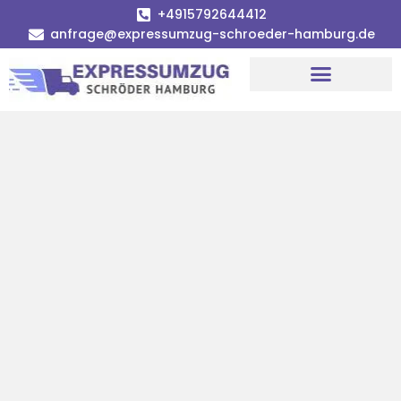
+4915792644412
anfrage@expressumzug-schroeder-hamburg.de
Umzugsunternehmen Hamburg
Umzugsservice Hamburg