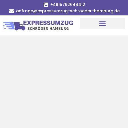
+4915792644412
anfrage@expressumzug-schroeder-hamburg.de
Umzugsunternehmen Hamburg
Umzugsservice Hamburg