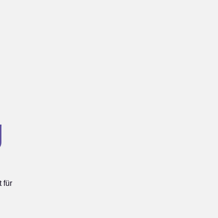
g
 für