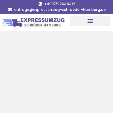
+4915792644412
anfrage@expressumzug-schroeder-hamburg.de
Umzugsunternehmen Hamburg
Umzugsservice Hamburg