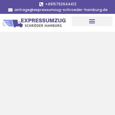
+4915792644412
anfrage@expressumzug-schroeder-hamburg.de
Umzugsunternehmen Hamburg
Umzugsservice Hamburg