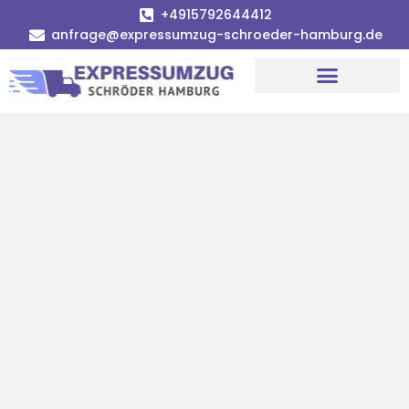
+4915792644412
anfrage@expressumzug-schroeder-hamburg.de
Umzugsunternehmen Hamburg
Umzugsservice Hamburg