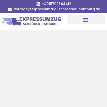
+4915792644412
anfrage@expressumzug-schroeder-hamburg.de
Umzugsunternehmen Hamburg
Umzugsservice Hamburg