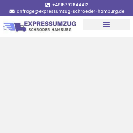
+4915792644412
anfrage@expressumzug-schroeder-hamburg.de
Umzugsunternehmen Hamburg
Umzugsservice Hamburg