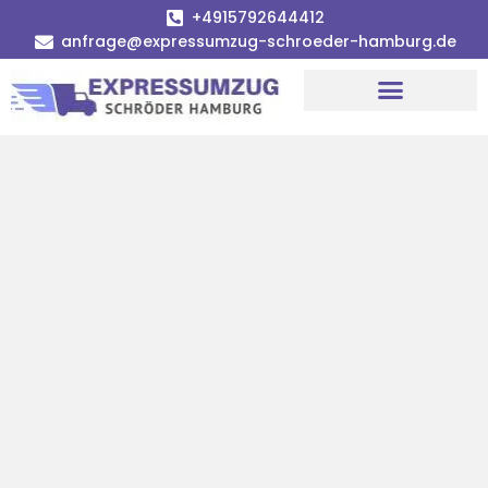
+4915792644412
anfrage@expressumzug-schroeder-hamburg.de
Umzugsunternehmen Hamburg
Umzugsservice Hamburg