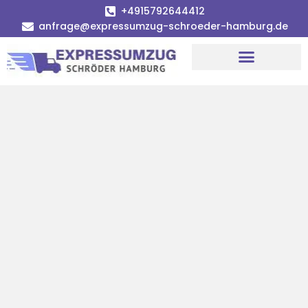
+4915792644412
anfrage@expressumzug-schroeder-hamburg.de
Umzugsunternehmen Hamburg
Umzugsservice Hamburg