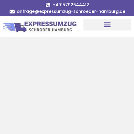
+4915792644412
anfrage@expressumzug-schroeder-hamburg.de
Umzugsunternehmen Hamburg
Umzugsservice Hamburg