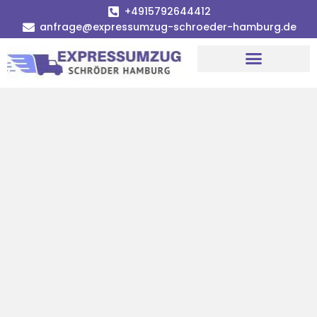
+4915792644412
anfrage@expressumzug-schroeder-hamburg.de
Umzugsunternehmen Hamburg
Umzugsservice Hamburg