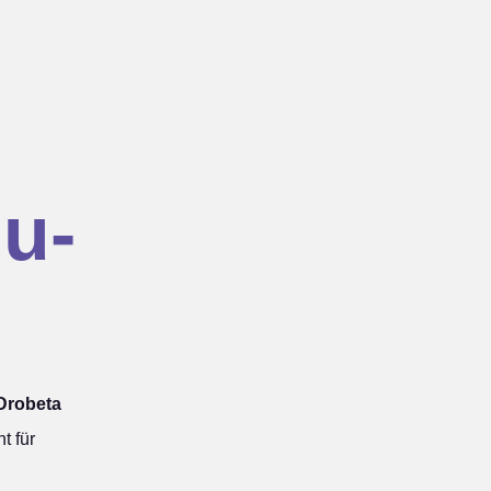
u-
Drobeta
t für