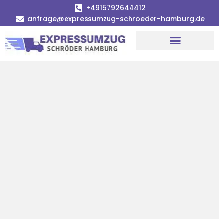
+4915792644412
anfrage@expressumzug-schroeder-hamburg.de
Umzugsunternehmen Hamburg
Umzugsservice Hamburg